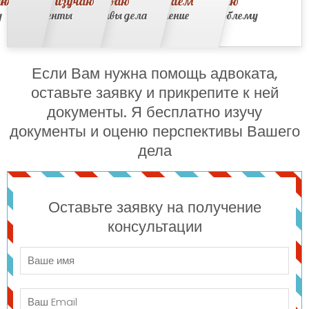
аю
есплатно изучаю
Оцениваю
Заключаем
Решаю
у
документы
перспективы дела
соглашение
Вашу проблему
Если Вам нужна помощь адвоката,
оставьте заявку и прикрепите к ней
документы. Я бесплатно изучу
документы и оценю перспективы Вашего
дела
Оставьте заявку на получение
консультации