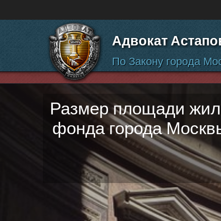
Перейти к содержанию
Адвокат Астапо
По Закону города Мо
Размер площади жил
фонда города Москвы