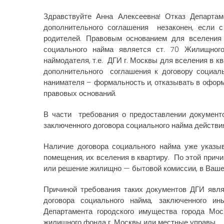
Здравствуйте Анна Алексеевна! Отказ Департа
дополнительного соглашения незаконен, если с
родителей. Правовым основанием для вселения 
социального найма является ст. 70 Жилищного
наймодателя, т.е. ДГИ г. Москвы для вселения в 
дополнительного соглашения к договору социал
нанимателя – формальность и, отказывать в офор
правовых оснований.
В части требования о предоставлении документ
заключенного договора социального найма действи
Наличие договора социального найма уже указы
помещения, их вселения в квартиру. По этой причи
или решение жилищно — бытовой комиссии, в Ваше
Причиной требования таких документов ДГИ явля
договора социального найма, заключенного 
Департамента городского имущества города Мо
жилищного фонда г. Москвы или местные управы.