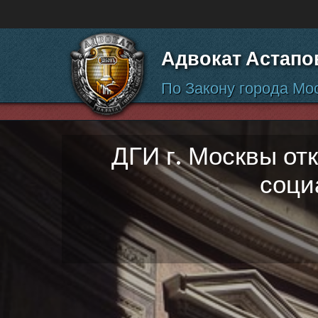
Перейти к содержанию
Адвокат Астапо
По Закону города Мо
ДГИ г. Москвы от
соци