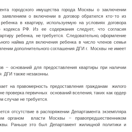
мента городского имущества города Москвы о заключении
 заявлением о включении в договор обратился кто-то из
ребенка в квартиру, используемую на условиях договора
 кодекса РФ. Из ее содержания следует, что согласия
квартиру ребенка, не требуется. Следовательно, оформление
ьного найма для включения ребенка в число членов семьи
млении дополнительного соглашения ДГИ г. Москвы не имеет
ов – оснований для предоставления квартиры при наличии
я ДГИ также незаконны.
вает на правомерность предоставления гражданам жилого
не проверка первичных оснований вселения, таких как ордер
м случае не требуется.
ется отсутствие в распоряжении Департамента экземпляра
иным органом власти Москвы – правопредшественником
сквы. Раньше это был Департамент жилищной политики и