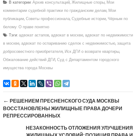
В категории:
Архив консультаций
,
Жилищные споры
,
Мои
комментарии судебной практики по гражданским делам
,
Мои
публикации
,
Советы профессионала
,
Судебные истории
,
Чёрным по
белому. О праве понятно
Тэги:
адвокат астапов
,
адвокат в москве
,
адвокат по недвижимости
в москве
,
адвокат по оспариванию сделок с недвижимостью
,
защита
добросовестного приобретателя
,
Иск ДГИ о возврате квартиры
,
Обжалование действий ДГИ
,
Суд с Департаментом городского
имущества города Москвы
Post navigation
←
РЕШЕНИЕМ ПРЕСНЕНСКОГО СУДА МОСКВЫ
ВОССТАНОВЛЕНЫ ЖИЛИЩНЫЕ ПРАВА ДОЧЕРИ
РЕПРЕССИРОВАННЫХ
НЕЗАКОННОСТЬ ОТЛОЖЕНИЯ УЛУЧШЕНИЯ
ЖИЛИЩНЫХ УСЛОВИЙ: ПОЗИЦИЯ ПРАВА И