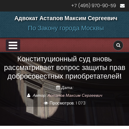
Перейти к содержанию
+7 (495) 970-90-59
Адвокат Астапов Максим Сергеевич
По Закону города Москвы
PRIMARY MENU
Конституционный суд вновь
ДЕЛАМ
рассматривает вопрос защиты прав
добросовестных приобретателей!
Дата:
Автор:
Астапов Максим Сергеевич
Просмотров: 1 073