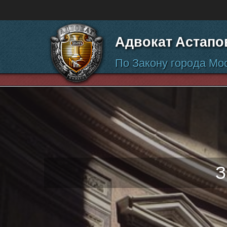
Перейти к содержанию
Адвокат Астапо
По Закону города Мо
З