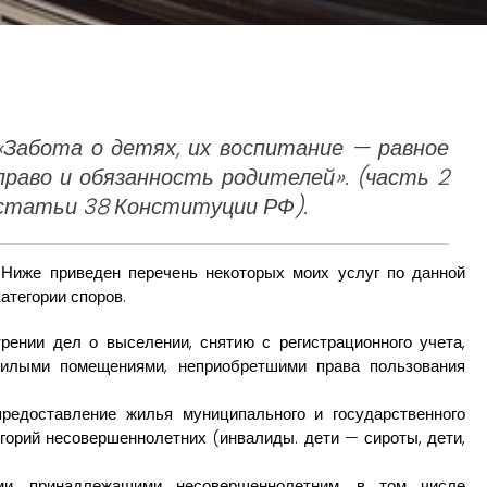
«Забота о детях, их воспитание — равное
право и обязанность родителей». (часть 2
статьи 38 Конституции РФ).
Ниже приведен перечень некоторых моих услуг по данной
категории споров.
ении дел о выселении, снятию с регистрационного учета,
жилыми помещениями, неприобретшими права пользования
редоставление жилья муниципального и государственного
горий несовершеннолетних (инвалиды. дети — сироты, дети,
и, принадлежащими несовершеннолетним, в том числе