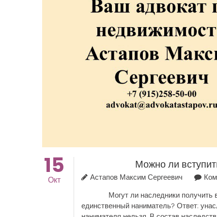
15
Можно ли вступит
Астапов Максим Сергеевич
Ком
Окт
Могут ли наследники получить в нас
единственный наниматель? Ответ: унас
нанимателя нельзя. В состав наследст