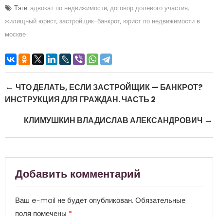
Тэги:
адвокат по недвижимости
,
договор долевого участия
,
жилищный юрист
,
застройщик-банкрот
,
юрист по недвижимости в
москве
Post navigation
←
ЧТО ДЕЛАТЬ, ЕСЛИ ЗАСТРОЙЩИК — БАНКРОТ?
ИНСТРУКЦИЯ ДЛЯ ГРАЖДАН. ЧАСТЬ 2
→
КЛИМУШКИН ВЛАДИСЛАВ АЛЕКСАНДРОВИЧ
Добавить комментарий
Ваш e-mail не будет опубликован.
Обязательные
поля помечены
*